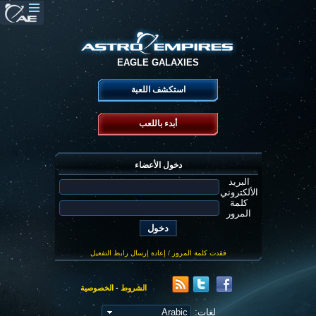
EAGLE GALAXIES
استكشف اللعبة
أبدء باللعب
دخول الأعضاء
البريد
الألكتروني
كلمة
المرور
فقدت كلمة المرور
/
إعادة إرسال رابط التفعيل
الشروط
-
الخصوصية
لغات: